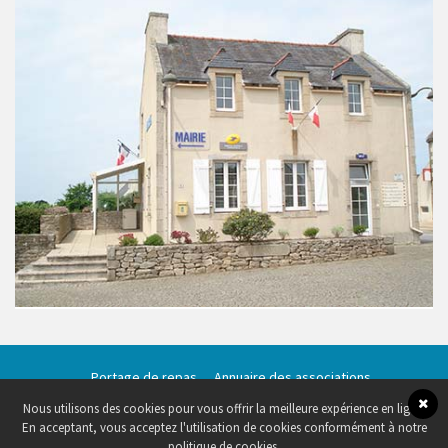
Portage de repas
Annuaire des associations
Salle communale – Jean Dorval
Qualité des eaux de baignade
Nous utilisons des cookies pour vous offrir la meilleure expérience en ligne.
En acceptant, vous acceptez l'utilisation de cookies conformément à notre
Copyright 2019 Mairie de Beuzec Cap Sizun
Centre de confidentialité
-
Création site
web Brest
politique de cookies.