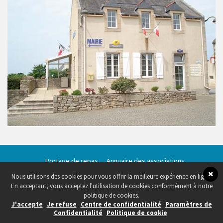
Portage de repas
Annuaire des associations
Salle communale – Jean Dorval
Qualité des eaux de baignade
Nous utilisons des cookies pour vous offrir la meilleure expérience en ligne.
En acceptant, vous acceptez l'utilisation de cookies conformément à notre
Copyright 2019 Mairie de Beuzec Cap Sizun
Centre de confidentialité
-
Création site
web Brest
politique de cookies.
Conception site web
Agence web Brest
-
Création site internet Brest
J'accepte
Je refuse
Centre de confidentialité
Paramètres de
Confidentialité
Politique de cookie